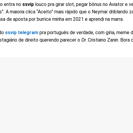
o entra no
ssvip
louco pra girar slot, pegar bônus no Aviator e v
. A maioria clica “Aceito” mais rápido que o Neymar driblando z
casa de aposta por burrice minha em 2021 e aprendi na marra.
 do
ssvip telegram
pra português de verdade, com gíria, meme 
tagiário de direito querendo parecer o Dr. Cristiano Zanin. Bor