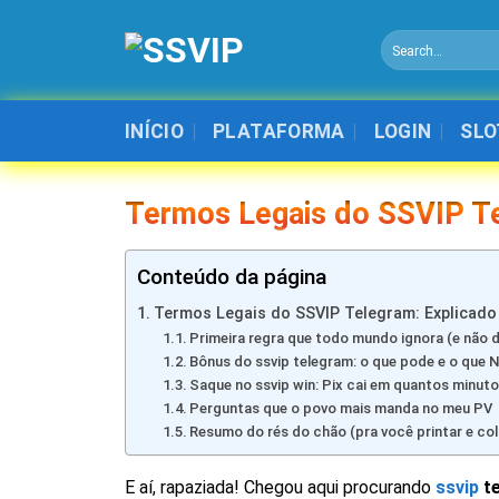
Skip
to
content
INÍCIO
PLATAFORMA
LOGIN
SLO
Termos Legais do SSVIP Te
Conteúdo da página
Termos Legais do SSVIP Telegram: Explicado
Primeira regra que todo mundo ignora (e não d
Bônus do ssvip telegram: o que pode e o que
Saque no ssvip win: Pix cai em quantos minu
Perguntas que o povo mais manda no meu PV
Resumo do rés do chão (pra você printar e col
E aí, rapaziada! Chegou aqui procurando
ssvip
t