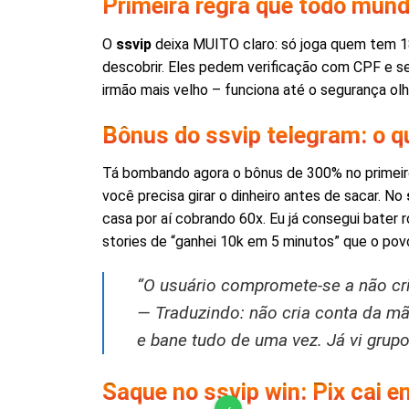
Primeira regra que todo mund
O
ssvip
deixa MUITO claro: só joga quem tem 1
descobrir. Eles pedem verificação com CPF e sel
irmão mais velho – funciona até o segurança olha
Bônus do ssvip telegram: o q
Tá bombando agora o bônus de 300% no primeir
você precisa girar o dinheiro antes de sacar. No
casa por aí cobrando 60x. Eu já consegui bater 
stories de “ganhei 10k em 5 minutos” que o pov
“O usuário compromete-se a não cri
— Traduzindo: não cria conta da mãe
e bane tudo de uma vez. Já vi grup
Saque no ssvip win: Pix cai
‹