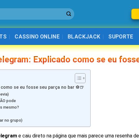
TS
CASSINO ONLINE
BLACKJACK
SUPORTE
legram: Explicado como se eu fosse
 como se eu fosse seu parça no bar ⚽🍺
evia)
 NÃO pode
tos mesmo?
ar no grupo)
elegram
e caiu direto na página que mais parece uma resenha d