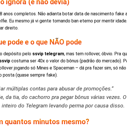
o ignora (e não devia)
8 anos completos. Não adianta botar data de nascimento fake 
fie. Eu mesmo já vi gente tomando ban eterno por mentir idade.
r direito.
ue pode e o que NÃO pode
o depósito pelo
ssvip telegram
, mas tem rollover, óbvio. Pra 
ssvip
costuma ser 40x o valor do bônus (padrão do mercado). 
rollover jogando só Mines e Spaceman – dá pra fazer sim, só não 
o posta (quase sempre fake).
ar múltiplas contas para abusar de promoções.”
, da tia, do cachorro pra pegar bônus várias vezes. 
o inteiro do Telegram levando perma por causa disso.
 em quantos minutos mesmo?